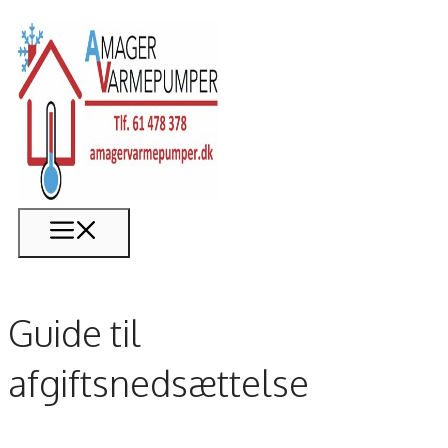
Hop
til
indhold
Menu
Guide til
afgiftsnedsættelse