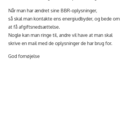
Når man har ændret sine BBR-oplysninger,
så skal man kontakte ens energiudbyder, og bede om
at få afgiftsnedsættelse.
Nogle kan man ringe til, andre vil have at man skal
skrive en mail med de oplysninger de har brug for.
God fornøjelse
Amager Varmepumper
v/Claus Rathje
Volmer Kjærs Alle 28
2770 Kastrup