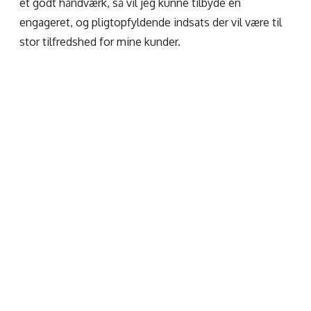
et godt håndværk, så vil jeg kunne tilbyde en
engageret, og pligtopfyldende indsats der vil være til
stor tilfredshed for mine kunder.
Amager Varmepumper
v/Claus Rathje
Volmer Kjærs Alle 28
2770 Kastrup