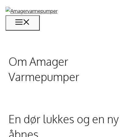
Hop
til
Menu
indhold
Om Amager
Varmepumper
En dør lukkes og en ny
åbnes